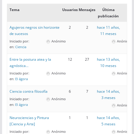
Tema
Usuarios
Mensajes
Última
publicación
Agujeros negros sin horizonte
2
2
hace 11 años,
de sucesos
11 meses
Iniciado por:
Anónimo
Anónimo
en:
Ciencia
Entre la postura atea y la
12
27
hace 13 años,
agnóstica…
10 meses
Iniciado por:
Anónimo
Anónimo
en:
El ágora
Ciencia contra filosofía
6
7
hace 14 años,
3 meses
Iniciado por:
Anónimo
en:
El ágora
Anónimo
Neurociencias y Pintura
1
1
hace 14 años,
[Ciencia y Arte]
5 meses
Iniciado por:
Anónimo
Anónimo