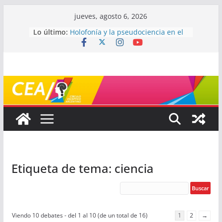
Saltar
jueves, agosto 6, 2026
al
Lo último:
Holofonía y la pseudociencia en el
contenido
audio
Navegando el laberinto de la
ciencia: ¿cómo buscar y entender
estudios científicos?
Mayéutica (o cómo debatir sin
terminar a los golpes)
Somos menos capaces de lo que
creemos
¿De qué signo sos?
Etiqueta de tema: ciencia
Viendo 10 debates - del 1 al 10 (de un total de 16)
1
2
→