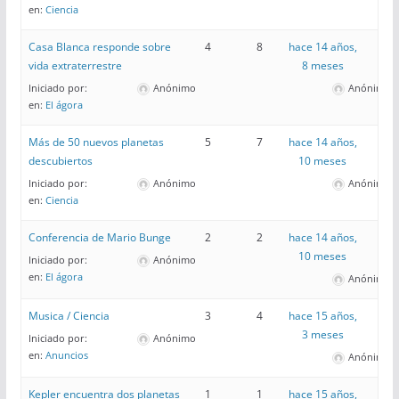
en:
Ciencia
Casa Blanca responde sobre
4
8
hace 14 años,
vida extraterrestre
8 meses
Iniciado por:
Anónimo
Anónimo
en:
El ágora
Más de 50 nuevos planetas
5
7
hace 14 años,
descubiertos
10 meses
Iniciado por:
Anónimo
Anónimo
en:
Ciencia
Conferencia de Mario Bunge
2
2
hace 14 años,
10 meses
Iniciado por:
Anónimo
en:
El ágora
Anónimo
Musica / Ciencia
3
4
hace 15 años,
3 meses
Iniciado por:
Anónimo
en:
Anuncios
Anónimo
Kepler encuentra dos planetas
1
1
hace 15 años,