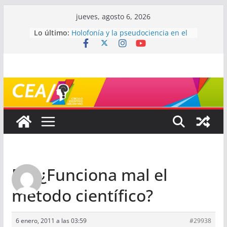
Saltar
jueves, agosto 6, 2026
al
Lo último:
Holofonía y la pseudociencia en el
contenido
audio
Navegando el laberinto de la
ciencia: ¿cómo buscar y entender
estudios científicos?
Mayéutica (o cómo debatir sin
terminar a los golpes)
Somos menos capaces de lo que
creemos
¿De qué signo sos?
Re: ¿Funciona mal el
método científico?
6 enero, 2011 a las 03:59
#29938