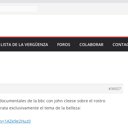
 LISTA DE LA VERGÜENZA
FOROS
COLABORAR
CONTA
#36027
 documentales de la bbc con john cleese sobre el rostro
rata exclusivamente el tema de la belleza:
?v=1AZe9g2Huz0