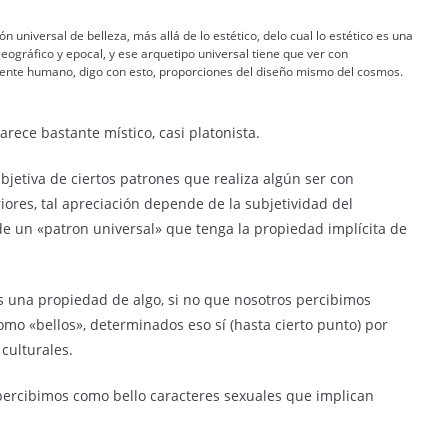
n universal de belleza, más allá de lo estético, delo cual lo estético es una
eográfico y epocal, y ese arquetipo universal tiene que ver con
nte humano, digo con esto, proporciones del diseño mismo del cosmos.
rece bastante místico, casi platonista.
subjetiva de ciertos patrones que realiza algún ser con
iores, tal apreciación depende de la subjetividad del
 de un «patron universal» que tenga la propiedad implícita de
es una propiedad de algo, si no que nosotros percibimos
omo «bellos», determinados eso sí (hasta cierto punto) por
 culturales.
percibimos como bello caracteres sexuales que implican