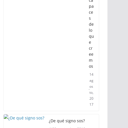
ca
pa
ce
s
de
lo
qu
e
cr
ee
m
os
14
ag
os
to,
20
17
¿De qué signo sos?