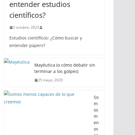
entender estudios
científicos?
3 octubre, 2023
Estudios científicos: ¿Cómo buscar y
entender papers?
Mayéutica (o cómo debatir sin
terminar a los golpes)
25 mayo, 2020
So
m
os
m
en
os