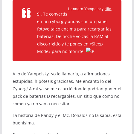
Leandro Yampolsky
dijo
:
Si. Te convertis
en un cyborg y andas con un panel
fotovoltaico encima para recargar las
baterias. De noche volcas la RAM al
disco rigido y te pones en «Sleep
Mode» para no morirte.
A lo de Yampolsky, yo le llamaría, a afirmaciones
estúpidas, hipótesis graciosas. Me encanto lo del
Cyborg! A mí ya se me ocurrió donde podrían poner el
pack de baterías D recargables, un sitio que como no
comen ya no van a necesitar.
La historia de Randy y el Mc. Donalds no la sabia, esta
buenísima.