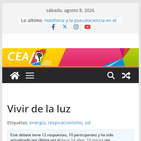
Saltar
sábado, agosto 8, 2026
¿De qué signo sos?
al
Lo último:
Holofonía y la pseudociencia en el
contenido
audio
Navegando el laberinto de la
ciencia: ¿cómo buscar y entender
estudios científicos?
Mayéutica (o cómo debatir sin
terminar a los golpes)
Somos menos capaces de lo que
creemos
Vivir de la luz
Etiquetas:
energía
,
respiracionismo
,
sol
Este debate tiene 12 respuestas, 10 participantes y ha sido
actualizado por última vez el
hace 14 años, 10 meses
por