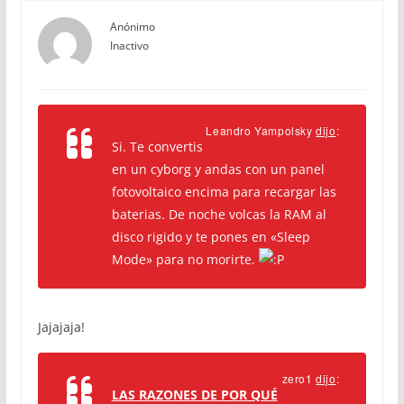
Anónimo
Inactivo
Leandro Yampolsky
dijo
:
Si. Te convertis
en un cyborg y andas con un panel
fotovoltaico encima para recargar las
baterias. De noche volcas la RAM al
disco rigido y te pones en «Sleep
Mode» para no morirte.
Jajajaja!
zero1
dijo
:
LAS RAZONES DE POR QUÉ