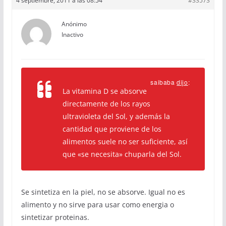
4 septiembre, 2011 a las 08:54
#33573
Anónimo
Inactivo
saibaba
dijo
:
La vitamina D se absorve
directamente de los rayos
ultravioleta del Sol, y además la
cantidad que proviene de los
alimentos suele no ser suficiente, así
que «se necesita» chuparla del Sol.
Se sintetiza en la piel, no se absorve. Igual no es
alimento y no sirve para usar como energia o
sintetizar proteinas.