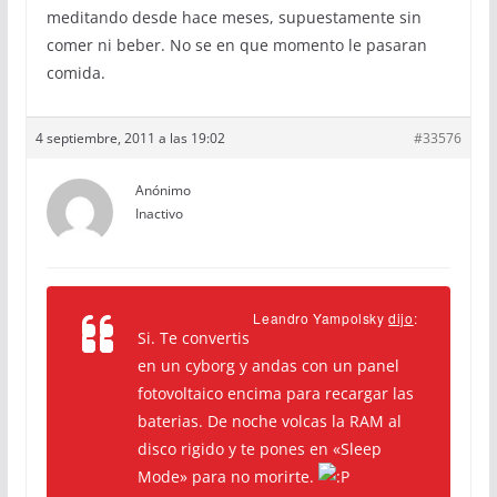
meditando desde hace meses, supuestamente sin
comer ni beber. No se en que momento le pasaran
comida.
4 septiembre, 2011 a las 19:02
#33576
Anónimo
Inactivo
Leandro Yampolsky
dijo
:
Si. Te convertis
en un cyborg y andas con un panel
fotovoltaico encima para recargar las
baterias. De noche volcas la RAM al
disco rigido y te pones en «Sleep
Mode» para no morirte.