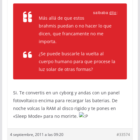
saibaba
dijo
:
Más allá de que estos
brahmis puedan o no hacer lo que
dicen, que francamente no me
importa.
¿Se puede buscarle la vuelta al
cuerpo humano para que procese la
luz solar de otras formas?
Si. Te convertis en un cyborg y andas con un panel
fotovoltaico encima para recargar las baterias. De
noche volcas la RAM al disco rigido y te pones en
«Sleep Mode» para no morirte.
4 septiembre, 2011 a las 09:20
#33574