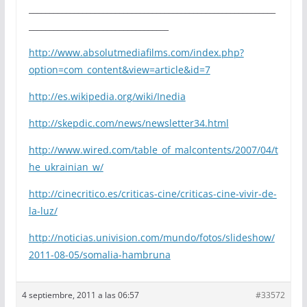
____________________________________________________________
__________________________________
http://www.absolutmediafilms.com/index.php?
option=com_content&view=article&id=7
http://es.wikipedia.org/wiki/Inedia
http://skepdic.com/news/newsletter34.html
http://www.wired.com/table_of_malcontents/2007/04/t
he_ukrainian_w/
http://cinecritico.es/criticas-cine/criticas-cine-vivir-de-
la-luz/
http://noticias.univision.com/mundo/fotos/slideshow/
2011-08-05/somalia-hambruna
4 septiembre, 2011 a las 06:57
#33572