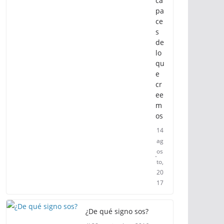
ca
pa
ce
s
de
lo
qu
e
cr
ee
m
os
14
ag
os
to,
20
17
¿De qué signo sos?