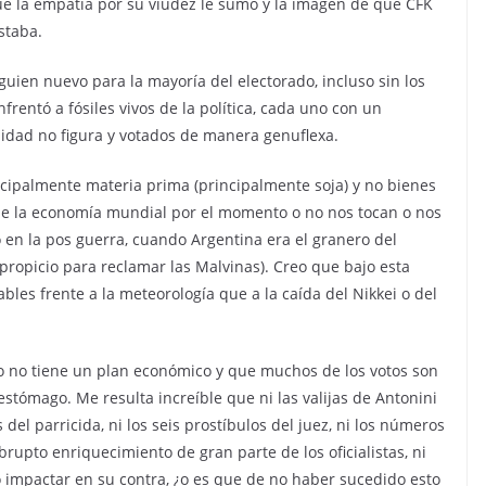
ue la empatía por su viudez le sumo y la imagen de que CFK
staba.
guien nuevo para la mayoría del electorado, incluso sin los
nfrentó a fósiles vivos de la política, cada uno con un
nidad no figura y votados de manera genuflexa.
cipalmente materia prima (principalmente soja) y no bienes
de la economía mundial por el momento o no nos tocan o nos
ó en la pos guerra, cuando Argentina era el granero del
ropicio para reclamar las Malvinas). Creo que bajo esta
les frente a la meteorología que a la caída del Nikkei o del
o no tiene un plan económico y que muchos de los votos son
estómago. Me resulta increíble que ni las valijas de Antonini
 del parricida, ni los seis prostíbulos del juez, ni los números
rupto enriquecimiento de gran parte de los oficialistas, ni
 impactar en su contra, ¿o es que de no haber sucedido esto