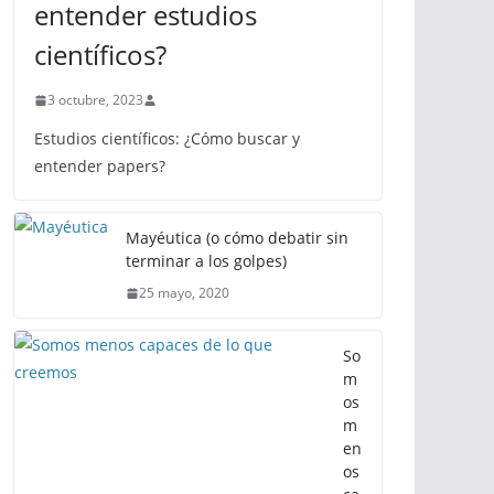
entender estudios
científicos?
3 octubre, 2023
Estudios científicos: ¿Cómo buscar y
entender papers?
Mayéutica (o cómo debatir sin
terminar a los golpes)
25 mayo, 2020
So
m
os
m
en
os