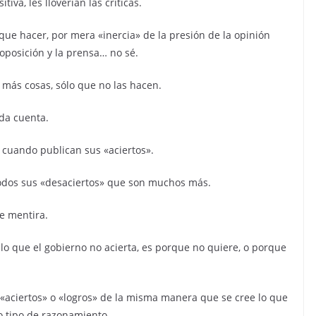
iva, les lloverían las críticas.
ue hacer, por mera «inercia» de la presión de la opinión
 oposición y la prensa… no sé.
más cosas, sólo que no las hacen.
da cuenta.
 cuando publican sus «aciertos».
todos sus «desaciertos» que son muchos más.
e mentira.
 lo que el gobierno no acierta, es porque no quiere, o porque
s «aciertos» o «logros» de la misma manera que se cree lo que
o tipo de razonamiento.