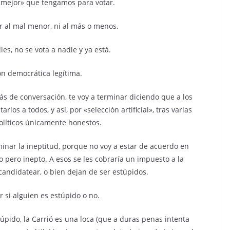
«mejor» que tengamos para votar.
r al mal menor, ni al más o menos.
les, no se vota a nadie y ya está.
ón democrática legítima.
s de conversación, te voy a terminar diciendo que a los
rlos a todos, y así, por «selección artificial», tras varias
olíticos únicamente honestos.
inar la ineptitud, porque no voy a estar de acuerdo en
 pero inepto. A esos se les cobraría un impuesto a la
 candidatear, o bien dejan de ser estúpidos.
r si alguien es estúpido o no.
túpido, la Carrió es una loca (que a duras penas intenta