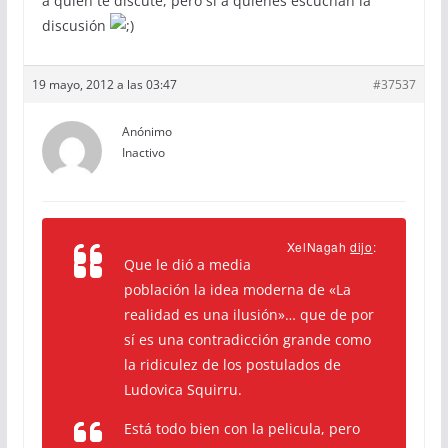
a quien te discute, pero sí a quienes escuchan la
discusión
19 mayo, 2012 a las 03:47
#37537
Anónimo
Inactivo
XelNagah
dijo
:
Que le dió a media
población la idea moderna de «La
realidad es una ilusión»… que de por
sí es una contradicción grande como
la ridiculez de los postulados de
Ludovica Squirru.
Está todo bien con la pelicula, pero