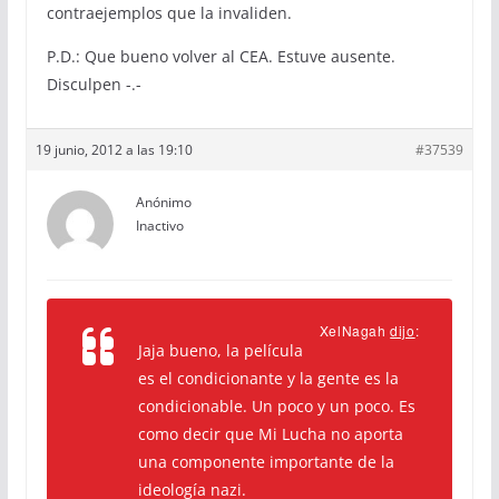
contraejemplos que la invaliden.
P.D.: Que bueno volver al CEA. Estuve ausente.
Disculpen -.-
19 junio, 2012 a las 19:10
#37539
Anónimo
Inactivo
XelNagah
dijo
:
Jaja bueno, la película
es el condicionante y la gente es la
condicionable. Un poco y un poco. Es
como decir que Mi Lucha no aporta
una componente importante de la
ideología nazi.