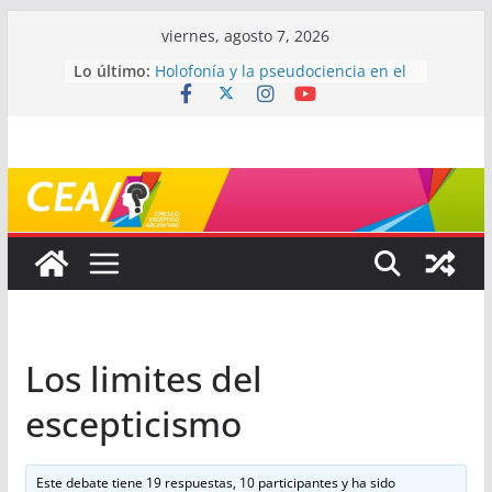
Saltar
viernes, agosto 7, 2026
al
Lo último:
Holofonía y la pseudociencia en el
contenido
audio
Navegando el laberinto de la
ciencia: ¿cómo buscar y entender
estudios científicos?
Mayéutica (o cómo debatir sin
terminar a los golpes)
Somos menos capaces de lo que
creemos
¿De qué signo sos?
Los limites del
escepticismo
Este debate tiene 19 respuestas, 10 participantes y ha sido