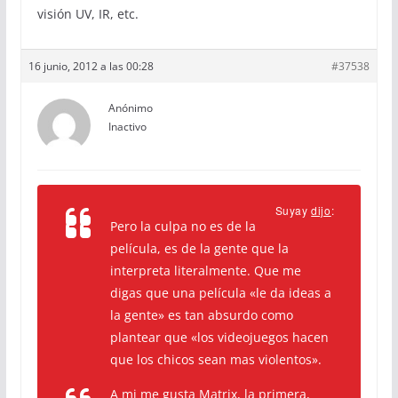
visión UV, IR, etc.
16 junio, 2012 a las 00:28
#37538
Anónimo
Inactivo
Suyay
dijo
:
Pero la culpa no es de la
película, es de la gente que la
interpreta literalmente. Que me
digas que una película «le da ideas a
la gente» es tan absurdo como
plantear que «los videojuegos hacen
que los chicos sean mas violentos».
A mi me gusta Matrix, la primera,