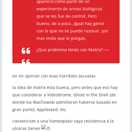
apareció como parte de un
experimento de armas biológicas
que se les fue de control. Pero
bueno, de a poco…Igual hay gente
con la que no se puede razonar, por
mas onda que le pongas.
¿Que problema tenés con Matrix? ¬¬
en mi opinion con esas horribles secuelas
la idea de matrix esta buena, pero antes que eso hay
que considerar a Videodrome, Ghost in the Shell (de
donde los Wachowski admitieron haberse basado en
gran parte), Appleseed, etc.
convenciste a una homeopata! vaya resistencia a la
ulceras tienes