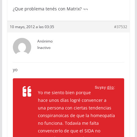
¿Que problema tenés con Matrix? ¬¬
10 mayo, 2012 a las 03:35
#37532
Anónimo
Inactivo
yo
Suyay
dijo
:
Yo me siento bien porque
hace unos días logré convencer a
una persona con ciertas tendencias
conspiranoicas de que la homeopatía
no funciona. Todavía me falta
convencerlo de que el SIDA no