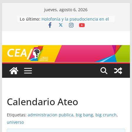
Saltar
jueves, agosto 6, 2026
¿De qué signo sos?
al
Lo último:
Holofonía y la pseudociencia en el
contenido
audio
Navegando el laberinto de la
ciencia: ¿cómo buscar y entender
estudios científicos?
Mayéutica (o cómo debatir sin
terminar a los golpes)
Somos menos capaces de lo que
creemos
Calendario Ateo
Etiquetas:
administracion publica
,
big bang
,
big crunch
,
universo