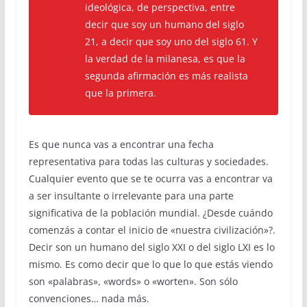
ideológica, de perspectiva, entre
decir que soy un humano del siglo
21, a decir que soy uno del siglo 61. Y
la verdad de la milanesa, es que la
segunda afirmación es más realista
que la primera.
Es que nunca vas a encontrar una fecha
representativa para todas las culturas y sociedades.
Cualquier evento que se te ocurra vas a encontrar va
a ser insultante o irrelevante para una parte
significativa de la población mundial. ¿Desde cuándo
comenzás a contar el inicio de «nuestra civilización»?.
Decir son un humano del siglo XXI o del siglo LXI es lo
mismo. Es como decir que lo que lo que estás viendo
son «palabras», «words» o «worten». Son sólo
convenciones… nada más.