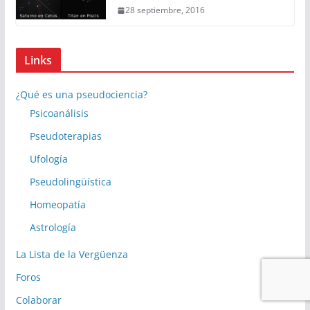
28 septiembre, 2016
Links
¿Qué es una pseudociencia?
Psicoanálisis
Pseudoterapias
Ufología
Pseudolingüística
Homeopatía
Astrología
La Lista de la Vergüenza
Foros
Colaborar