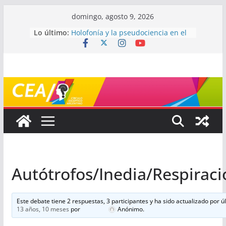
Saltar
domingo, agosto 9, 2026
al
Lo último:
Holofonía y la pseudociencia en el
contenido
audio
Navegando el laberinto de la
ciencia: ¿cómo buscar y entender
estudios científicos?
Mayéutica (o cómo debatir sin
terminar a los golpes)
Somos menos capaces de lo que
creemos
¿De qué signo sos?
Autótrofos/Inedia/Respirac
Este debate tiene 2 respuestas, 3 participantes y ha sido actualizado por ú
13 años, 10 meses
por
Anónimo
.