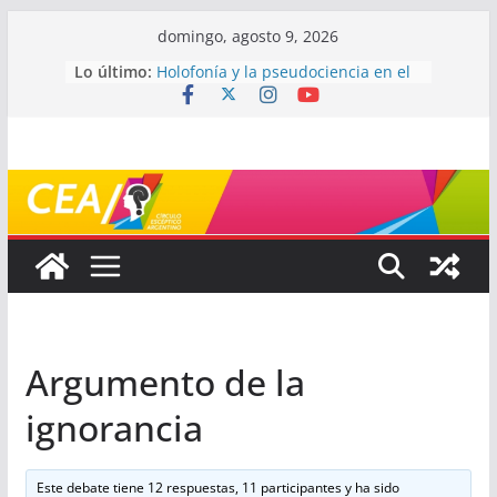
Saltar
domingo, agosto 9, 2026
al
Lo último:
Holofonía y la pseudociencia en el
contenido
audio
Navegando el laberinto de la
ciencia: ¿cómo buscar y entender
estudios científicos?
Mayéutica (o cómo debatir sin
terminar a los golpes)
Somos menos capaces de lo que
creemos
¿De qué signo sos?
Argumento de la
ignorancia
Este debate tiene 12 respuestas, 11 participantes y ha sido