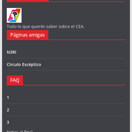
Todo lo que querés saber sobre el CEA.
Páginas amigas
N3RI
Círculo Escéptico
FAQ
1
2
3
Notas al final