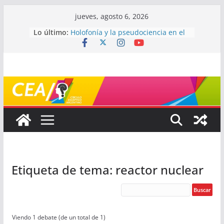
Saltar
jueves, agosto 6, 2026
al
Lo último:
Holofonía y la pseudociencia en el
contenido
audio
Navegando el laberinto de la
ciencia: ¿cómo buscar y entender
estudios científicos?
Mayéutica (o cómo debatir sin
terminar a los golpes)
Somos menos capaces de lo que
creemos
¿De qué signo sos?
Etiqueta de tema: reactor nuclear
Viendo 1 debate (de un total de 1)