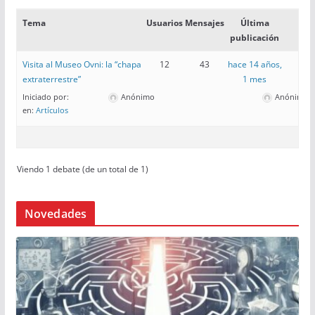
Tema
Usuarios
Mensajes
Última
publicación
Visita al Museo Ovni: la “chapa
12
43
hace 14 años,
extraterrestre”
1 mes
Iniciado por:
Anónimo
Anónimo
en:
Artículos
Viendo 1 debate (de un total de 1)
Novedades