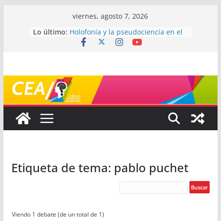
Saltar
viernes, agosto 7, 2026
al
Lo último:
Holofonía y la pseudociencia en el
contenido
audio
Navegando el laberinto de la
ciencia: ¿cómo buscar y entender
estudios científicos?
Mayéutica (o cómo debatir sin
terminar a los golpes)
Somos menos capaces de lo que
creemos
¿De qué signo sos?
Etiqueta de tema: pablo puchet
Viendo 1 debate (de un total de 1)