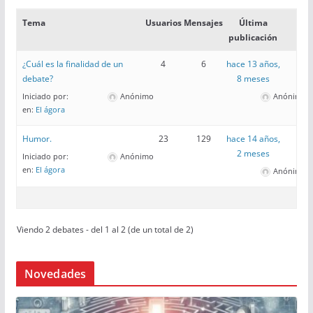
Tema
Usuarios
Mensajes
Última
publicación
¿Cuál es la finalidad de un
4
6
hace 13 años,
debate?
8 meses
Iniciado por:
Anónimo
Anónimo
en:
El ágora
Humor.
23
129
hace 14 años,
2 meses
Iniciado por:
Anónimo
en:
El ágora
Anónimo
Viendo 2 debates - del 1 al 2 (de un total de 2)
Novedades