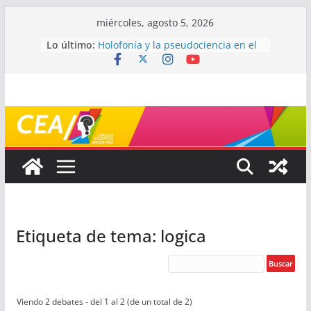
Saltar
miércoles, agosto 5, 2026
al
Lo último:
Holofonía y la pseudociencia en el
contenido
audio
Navegando el laberinto de la
ciencia: ¿cómo buscar y entender
estudios científicos?
Mayéutica (o cómo debatir sin
terminar a los golpes)
Somos menos capaces de lo que
creemos
¿De qué signo sos?
Etiqueta de tema: logica
Viendo 2 debates - del 1 al 2 (de un total de 2)