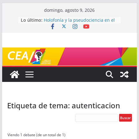
Saltar
domingo, agosto 9, 2026
al
Lo último:
Holofonía y la pseudociencia en el
contenido
audio
Navegando el laberinto de la
ciencia: ¿cómo buscar y entender
estudios científicos?
Mayéutica (o cómo debatir sin
terminar a los golpes)
Somos menos capaces de lo que
creemos
¿De qué signo sos?
Etiqueta de tema: autenticacion
Viendo 1 debate (de un total de 1)