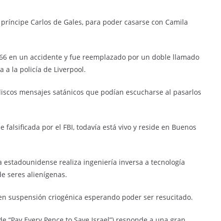
l príncipe Carlos de Gales, para poder casarse con Camila
66 en un accidente y fue reemplazado por un doble llamado
a la policía de Liverpool.
 discos mensajes satánicos que podían escucharse al pasarlos
e falsificada por el FBI, todavía está vivo y reside en Buenos
ea estadounidense realiza ingeniería inversa a tecnología
de seres alienígenas.
 en suspensión criogénica esperando poder ser resucitado.
de “Pay Every Pence to Save Israel”) responde a una gran