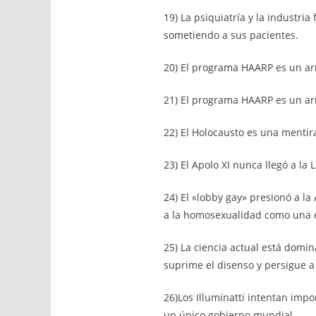
19) La psiquiatría y la industr
sometiendo a sus pacientes.
20) El programa HAARP es un ar
21) El programa HAARP es un arm
22) El Holocausto es una mentir
23) El Apolo XI nunca llegó a la
24) El «lobby gay» presionó a l
a la homosexualidad como una
25) La ciencia actual está domi
suprime el disenso y persigue a 
26)Los Illuminatti intentan im
un único gobierno mundial.