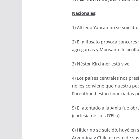
Nacionales
:
1) Alfredo Yabrán no se suicidó, 
2) El glifosato provoca cánceres
agrogarcas y Monsanto lo ocult
3) Néstor Kirchner está vivo.
4) Los países centrales nos pres
no les conviene que nuestra po
Parenthood están financiadas po
5) El atentado a la Amia fue obr
(cortesía de Luis D’Elia).
6) Hitler no se suicidó, huyó en
Argentina y Chile el resto de sus