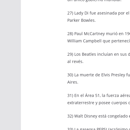
27) Lady Di fue asesinada por e
Parker Bowles.
28) Paul McCartney murió en 19
William Campbell que pertenecía 
29) Los Beatles incluían en sus
al revés.
30) La muerte de Elvis Presley fu
Aires.
31) En el Área 51, la fuerza aér
extraterrestre y posee cuerpos 
32) Walt Disney está congelado
33) La gaseosa PEPSI (acrónimo 