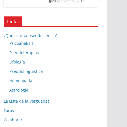
28 septiembre, 2016
Links
¿Qué es una pseudociencia?
Psicoanálisis
Pseudoterapias
Ufología
Pseudolingüística
Homeopatía
Astrología
La Lista de la Vergüenza
Foros
Colaborar