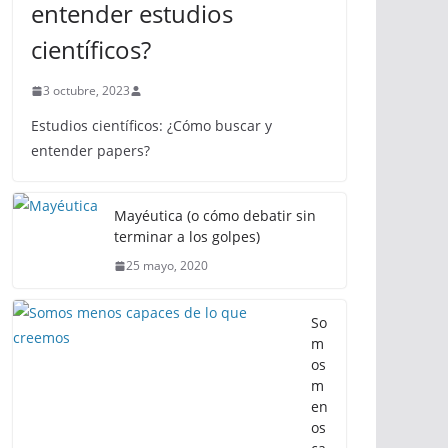
entender estudios
científicos?
3 octubre, 2023
Estudios científicos: ¿Cómo buscar y
entender papers?
Mayéutica (o cómo debatir sin
terminar a los golpes)
25 mayo, 2020
So
m
os
m
en
os