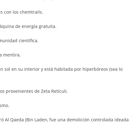
s con los chemtrails.
áquina de energía gratuita.
munidad científica.
a mentira.
un sol en su interior y está habitada por hiperbóreos (sea lo
os provenientes de Zeta Retículi.
ismo.
tiró Al Qaeda (Bin Laden, fue una demolición controlada ideada