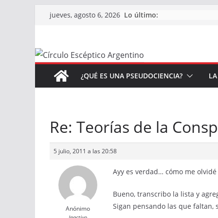
Saltar
Lo último:
jueves, agosto 6, 2026
al
contenido
¿QUÉ ES UNA PSEUDOCIENCIA?
LA
Re: Teorías de la Consp
5 julio, 2011 a las 20:58
Ayy es verdad… cómo me olvidé 
Bueno, transcribo la lista y agr
Sigan pensando las que faltan,
Anónimo
Inactivo