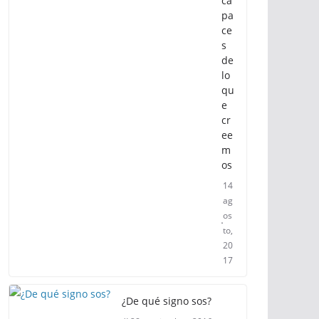
ca
pa
ce
s
de
lo
qu
e
cr
ee
m
os
14
ag
os
to,
20
17
¿De qué signo sos?