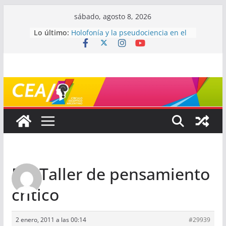
Saltar
sábado, agosto 8, 2026
al
Lo último:
Holofonía y la pseudociencia en el
contenido
audio
Navegando el laberinto de la
ciencia: ¿cómo buscar y entender
estudios científicos?
Mayéutica (o cómo debatir sin
terminar a los golpes)
Somos menos capaces de lo que
creemos
¿De qué signo sos?
Re: Taller de pensamiento
crítico
2 enero, 2011 a las 00:14
#29939