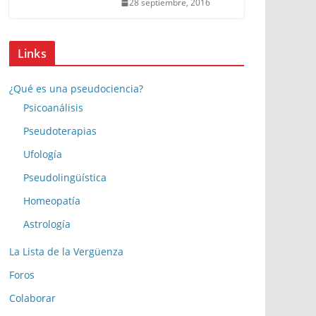
28 septiembre, 2016
Links
¿Qué es una pseudociencia?
Psicoanálisis
Pseudoterapias
Ufología
Pseudolingüística
Homeopatía
Astrología
La Lista de la Vergüenza
Foros
Colaborar