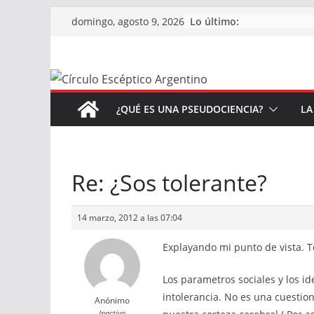
Saltar
Lo último:
domingo, agosto 9, 2026
al
contenido
¿QUÉ ES UNA PSEUDOCIENCIA?
LA
Re: ¿Sos tolerante?
14 marzo, 2012 a las 07:04
Explayando mi punto de vista. T
Los parametros sociales y los i
intolerancia. No es una cuestio
Anónimo
Inactivo