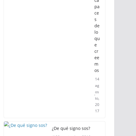
ca
pa
ce
s
de
lo
qu
e
cr
ee
m
os
14
ag
os
to,
20
17
¿De qué signo sos?