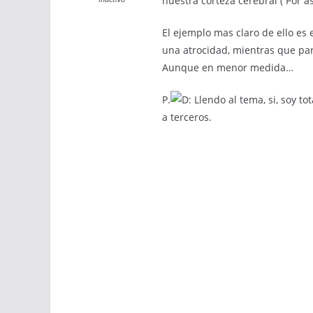
nuestra corteza cerebral ( Por as
El ejemplo mas claro de ello es
una atrocidad, mientras que para
Aunque en menor medida…
P.
Llendo al tema, si, soy t
a terceros.