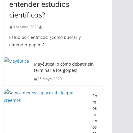
entender estudios
científicos?
3 octubre, 2023
Estudios científicos: ¿Cómo buscar y
entender papers?
Mayéutica (o cómo debatir sin
terminar a los golpes)
25 mayo, 2020
So
m
os
m
en
os