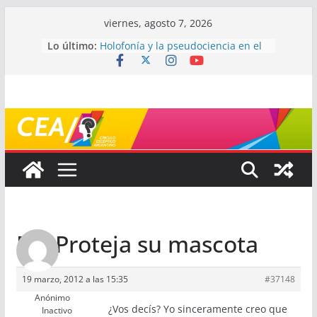
Saltar
viernes, agosto 7, 2026
al
Lo último:
Holofonía y la pseudociencia en el
contenido
audio
Navegando el laberinto de la
ciencia: ¿cómo buscar y entender
estudios científicos?
Mayéutica (o cómo debatir sin
terminar a los golpes)
Somos menos capaces de lo que
creemos
¿De qué signo sos?
Re: Proteja su mascota
19 marzo, 2012 a las 15:35
#37148
Anónimo
¿Vos decís? Yo sinceramente creo que
Inactivo