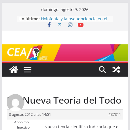
Saltar
domingo, agosto 9, 2026
al
Lo último:
Holofonía y la pseudociencia en el
contenido
audio
Navegando el laberinto de la
ciencia: ¿cómo buscar y entender
estudios científicos?
Mayéutica (o cómo debatir sin
terminar a los golpes)
Somos menos capaces de lo que
creemos
¿De qué signo sos?
Re: Nueva Teoría del Todo
3 agosto, 2012 a las 14:51
#37811
Anónimo
Nueva teoría científica indicaría que el
Inactivo