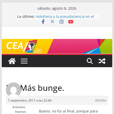
Saltar
sábado, agosto 8, 2026
al
Lo último:
Holofonía y la pseudociencia en el
contenido
audio
Navegando el laberinto de la
ciencia: ¿cómo buscar y entender
estudios científicos?
Mayéutica (o cómo debatir sin
terminar a los golpes)
Somos menos capaces de lo que
creemos
¿De qué signo sos?
Re: Más bunge.
7 septiembre, 2011 a las 22:44
#33564
Anónimo
Bueno, no fui al final, porque para
Inactivo