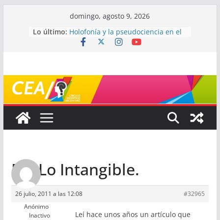
Saltar
domingo, agosto 9, 2026
al
Lo último:
Holofonía y la pseudociencia en el
contenido
audio
Navegando el laberinto de la
ciencia: ¿cómo buscar y entender
estudios científicos?
Mayéutica (o cómo debatir sin
terminar a los golpes)
Somos menos capaces de lo que
creemos
¿De qué signo sos?
Re: Lo Intangible.
26 julio, 2011 a las 12:08
#32965
Anónimo
Leí hace unos años un artículo que
Inactivo