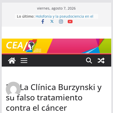
Saltar
viernes, agosto 7, 2026
al
Lo último:
Holofonía y la pseudociencia en el
contenido
audio
Navegando el laberinto de la
ciencia: ¿cómo buscar y entender
estudios científicos?
Mayéutica (o cómo debatir sin
terminar a los golpes)
Somos menos capaces de lo que
creemos
¿De qué signo sos?
Re: La Clínica Burzynski y
su falso tratamiento
contra el cáncer