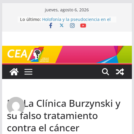
Saltar
jueves, agosto 6, 2026
al
Lo último:
Holofonía y la pseudociencia en el
contenido
audio
Navegando el laberinto de la
ciencia: ¿cómo buscar y entender
estudios científicos?
Mayéutica (o cómo debatir sin
terminar a los golpes)
Somos menos capaces de lo que
creemos
¿De qué signo sos?
Re: La Clínica Burzynski y
su falso tratamiento
contra el cáncer