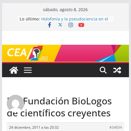
Saltar
sábado, agosto 8, 2026
al
Lo último:
Holofonía y la pseudociencia en el
contenido
audio
Navegando el laberinto de la
ciencia: ¿cómo buscar y entender
estudios científicos?
Mayéutica (o cómo debatir sin
terminar a los golpes)
Somos menos capaces de lo que
creemos
¿De qué signo sos?
Re: Fundación BioLogos
de científicos creyentes
24 diciembre, 2011 a las 20:32
#34834