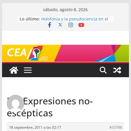
Saltar
sábado, agosto 8, 2026
al
Lo último:
Holofonía y la pseudociencia en el
contenido
audio
Navegando el laberinto de la
ciencia: ¿cómo buscar y entender
estudios científicos?
Mayéutica (o cómo debatir sin
terminar a los golpes)
Somos menos capaces de lo que
creemos
¿De qué signo sos?
Re: Expresiones no-
escépticas
18 septiembre, 2011 a las 02:17
#33788