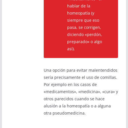
hablar de la
homeopatía (y
siempre que eso
pasa, se corrigen,
diciendo «perdón,
preparado» o algo
así).
Una opción para evitar malentendidos
sería precisamente el uso de comillas.
Por ejemplo en los casos de
«medicamentos», «medicina», «cura» y
otros parecidos cuando se hace
alusión a la homeopatía o a alguna
otra pseudomedicina.