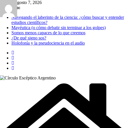
Saltar
viernes, agosto 7, 2026
al
Lo último:
contenido
Navegando el laberinto de la ciencia: ¿cómo buscar y entender
estudios científicos?
Mayéutica (o cómo debatir sin terminar a los golpes)
Somos menos capaces de lo que creemos
¿De qué signo sos?
Holofonía y la pseudociencia en el audio