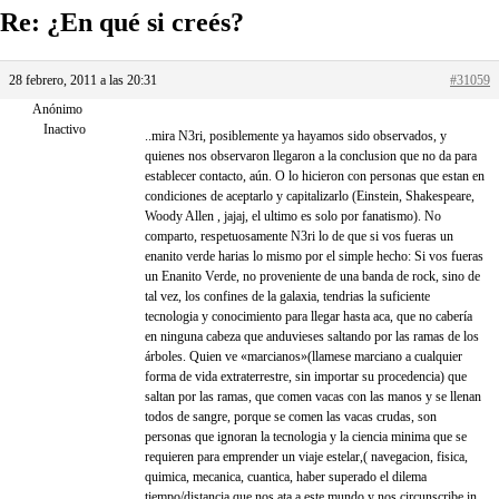
Re: ¿En qué si creés?
28 febrero, 2011 a las 20:31
#31059
Anónimo
Inactivo
..mira N3ri, posiblemente ya hayamos sido observados, y
quienes nos observaron llegaron a la conclusion que no da para
establecer contacto, aún. O lo hicieron con personas que estan en
condiciones de aceptarlo y capitalizarlo (Einstein, Shakespeare,
Woody Allen , jajaj, el ultimo es solo por fanatismo). No
comparto, respetuosamente N3ri lo de que si vos fueras un
enanito verde harias lo mismo por el simple hecho: Si vos fueras
un Enanito Verde, no proveniente de una banda de rock, sino de
tal vez, los confines de la galaxia, tendrias la suficiente
tecnologia y conocimiento para llegar hasta aca, que no cabería
en ninguna cabeza que anduvieses saltando por las ramas de los
árboles. Quien ve «marcianos»(llamese marciano a cualquier
forma de vida extraterrestre, sin importar su procedencia) que
saltan por las ramas, que comen vacas con las manos y se llenan
todos de sangre, porque se comen las vacas crudas, son
personas que ignoran la tecnologia y la ciencia minima que se
requieren para emprender un viaje estelar,( navegacion, fisica,
quimica, mecanica, cuantica, haber superado el dilema
tiempo/distancia que nos ata a este mundo y nos circunscribe in