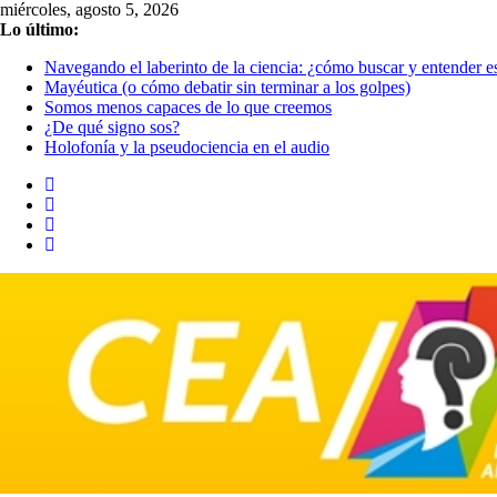
Saltar
miércoles, agosto 5, 2026
al
Lo último:
contenido
Navegando el laberinto de la ciencia: ¿cómo buscar y entender es
Mayéutica (o cómo debatir sin terminar a los golpes)
Somos menos capaces de lo que creemos
¿De qué signo sos?
Holofonía y la pseudociencia en el audio