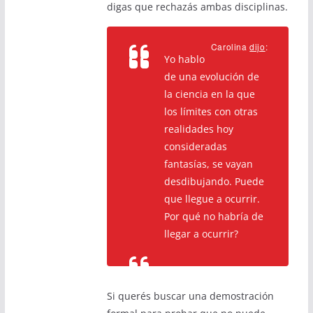
digas que rechazás ambas disciplinas.
Carolina
dijo
:
Yo hablo
de una evolución de
la ciencia en la que
los límites con otras
realidades hoy
consideradas
fantasías, se vayan
desdibujando. Puede
que llegue a ocurrir.
Por qué no habría de
llegar a ocurrir?
Si querés buscar una demostración