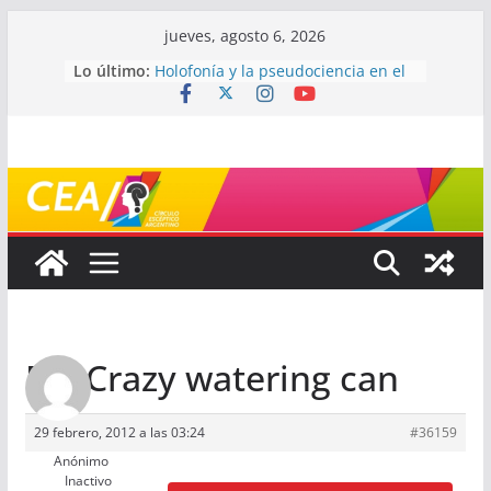
Saltar
jueves, agosto 6, 2026
al
Lo último:
Holofonía y la pseudociencia en el
contenido
audio
Navegando el laberinto de la
ciencia: ¿cómo buscar y entender
estudios científicos?
Mayéutica (o cómo debatir sin
terminar a los golpes)
Somos menos capaces de lo que
creemos
¿De qué signo sos?
Re: Crazy watering can
29 febrero, 2012 a las 03:24
#36159
Anónimo
Inactivo