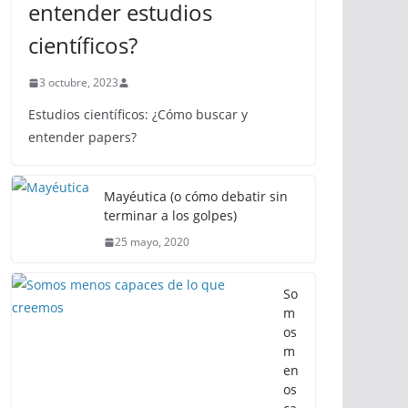
entender estudios
científicos?
3 octubre, 2023
Estudios científicos: ¿Cómo buscar y
entender papers?
Mayéutica (o cómo debatir sin
terminar a los golpes)
25 mayo, 2020
So
m
os
m
en
os