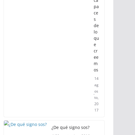
ca
pa
ce
s
de
lo
qu
e
cr
ee
m
os
14
ag
os
to,
20
17
¿De qué signo sos?