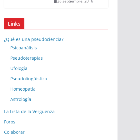
28 septiembre, 2016
Links
¿Qué es una pseudociencia?
Psicoanálisis
Pseudoterapias
Ufología
Pseudolingüística
Homeopatía
Astrología
La Lista de la Vergüenza
Foros
Colaborar