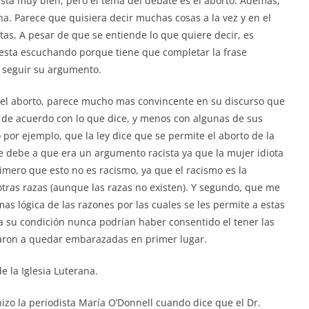
sta muy bien, pero el tema del debate es el aborto. Ademas,
. Parece que quisiera decir muchas cosas a la vez y en el
tas. A pesar de que se entiende lo que quiere decir, es
 esta escuchando porque tiene que completar la frase
 seguir su argumento.
 del aborto, parece mucho mas convincente en su discurso que
 de acuerdo con lo que dice, y menos con algunas de sus
 por ejemplo, que la ley dice que se permite el aborto de la
se debe a que era un argumento racista ya que la mujer idiota
rimero que esto no es racismo, ya que el racismo es la
tras razas (aunque las razas no existen). Y segundo, que me
as lógica de las razones por las cuales se les permite a estas
a su condición nunca podrían haber consentido el tener las
evaron a quedar embarazadas en primer lugar.
e la Iglesia Luterana.
izo la periodista María O’Donnell cuando dice que el Dr.