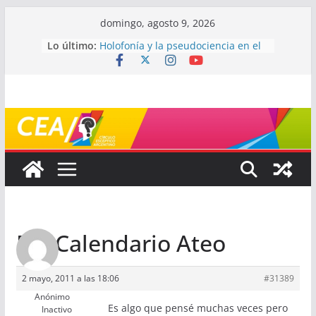
Saltar
domingo, agosto 9, 2026
al
Lo último:
Holofonía y la pseudociencia en el
contenido
audio
Navegando el laberinto de la
ciencia: ¿cómo buscar y entender
estudios científicos?
Mayéutica (o cómo debatir sin
terminar a los golpes)
Somos menos capaces de lo que
creemos
¿De qué signo sos?
Re: Calendario Ateo
2 mayo, 2011 a las 18:06
#31389
Anónimo
Es algo que pensé muchas veces pero
Inactivo