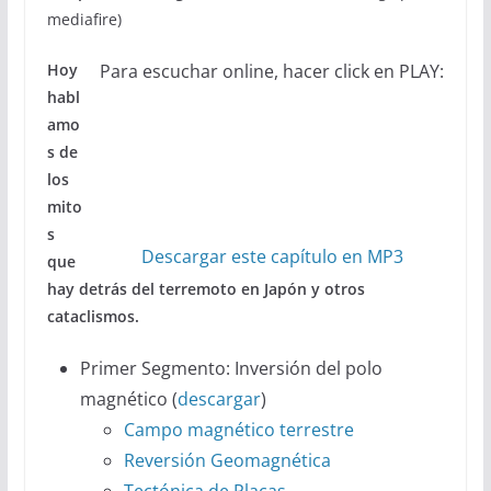
mediafire)
Hoy
Para escuchar online, hacer click en PLAY:
habl
amo
s de
los
mito
s
Descargar este capítulo en MP3
que
hay detrás del terremoto en Japón y otros
cataclismos.
Primer Segmento: Inversión del polo
magnético (
descargar
)
Campo magnético terrestre
Reversión Geomagnética
Tectónica de Placas