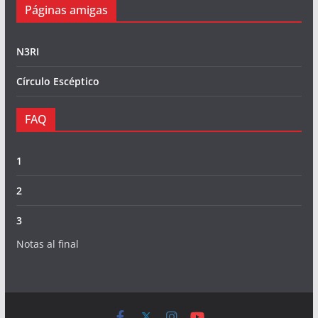
Páginas amigas
N3RI
Círculo Escéptico
FAQ
1
2
3
Notas al final