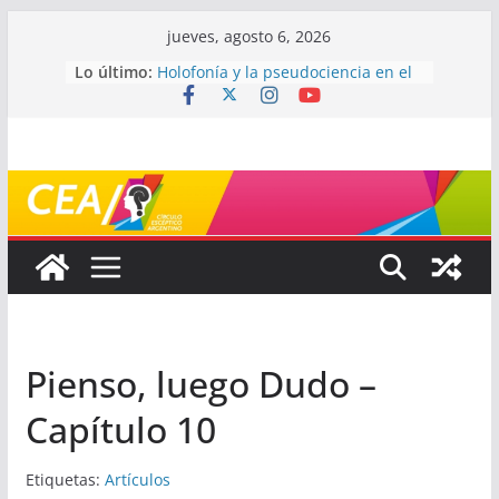
Saltar
jueves, agosto 6, 2026
al
¿De qué signo sos?
Lo último:
Holofonía y la pseudociencia en el
contenido
audio
Navegando el laberinto de la
ciencia: ¿cómo buscar y entender
estudios científicos?
Mayéutica (o cómo debatir sin
terminar a los golpes)
Somos menos capaces de lo que
creemos
Pienso, luego Dudo –
Capítulo 10
Etiquetas:
Artículos