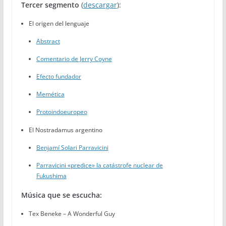
Tercer segmento
(
descargar
):
El origen del lenguaje
Abstract
Comentario de Jerry Coyne
Efecto fundador
Memética
Protoindoeuropeo
El Nostradamus argentino
Benjamí Solari Parravicini
Parravicini «predice» la catástrofe nuclear de
Fukushima
Música que se escucha:
Tex Beneke – A Wonderful Guy