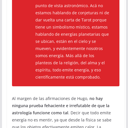
punto de vista astronómico. Acá no
estamos hablando de conjeturas ni de
dar vuelta una carta de Tarot porque
tiene un simbolismo místico, estamos
hablando de energías planetarias que
se ubican, están en el cielo y se
mueven, y evidentemente nosotros
somos energía. Más allá de los
planteos de la religión, del alma y el
espíritu, todo emite energía, y
eso
científicamente está comprobado
.
Al margen de las afirmaciones de Hugo,
no hay
ninguna prueba fehaciente e irrefutable de que la
astrología funcione como tal
. Decir que todo emite
energía no es mentir, ya que desde la física se sabe
que los objetos efectivamente emiten calor. La