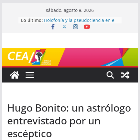
Saltar
sábado, agosto 8, 2026
¿De qué signo sos?
al
Lo último:
Holofonía y la pseudociencia en el
contenido
audio
Navegando el laberinto de la
ciencia: ¿cómo buscar y entender
estudios científicos?
Mayéutica (o cómo debatir sin
terminar a los golpes)
Somos menos capaces de lo que
creemos
Hugo Bonito: un astrólogo
entrevistado por un
escéptico