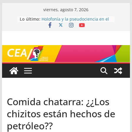
Saltar
viernes, agosto 7, 2026
al
Lo último:
Holofonía y la pseudociencia en el
contenido
audio
Navegando el laberinto de la
ciencia: ¿cómo buscar y entender
estudios científicos?
Mayéutica (o cómo debatir sin
terminar a los golpes)
Somos menos capaces de lo que
creemos
¿De qué signo sos?
Comida chatarra: ¿¿Los
chizitos están hechos de
petróleo??