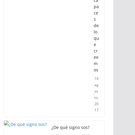
ca
pa
ce
s
de
lo
qu
e
cr
ee
m
os
14
ag
os
to,
20
17
¿De qué signo sos?