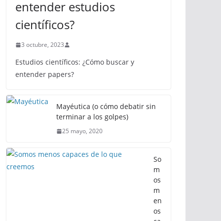
entender estudios
científicos?
3 octubre, 2023
Estudios científicos: ¿Cómo buscar y
entender papers?
Mayéutica (o cómo debatir sin
terminar a los golpes)
25 mayo, 2020
So
m
os
m
en
os