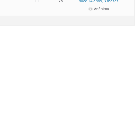
11
76
hace 14 años, 3 meses
Anónimo