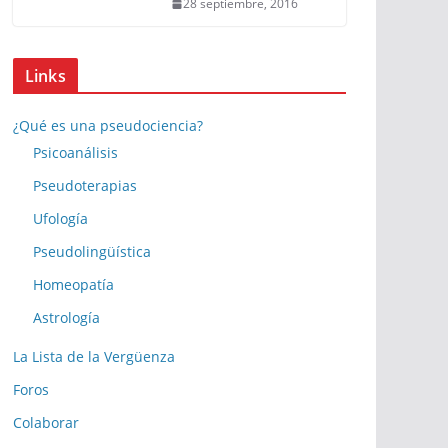
28 septiembre, 2016
Links
¿Qué es una pseudociencia?
Psicoanálisis
Pseudoterapias
Ufología
Pseudolingüística
Homeopatía
Astrología
La Lista de la Vergüenza
Foros
Colaborar