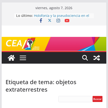
Saltar
viernes, agosto 7, 2026
al
Lo último:
Holofonía y la pseudociencia en el
contenido
audio
Navegando el laberinto de la
ciencia: ¿cómo buscar y entender
estudios científicos?
Mayéutica (o cómo debatir sin
terminar a los golpes)
Somos menos capaces de lo que
creemos
¿De qué signo sos?
Etiqueta de tema: objetos
extraterrestres