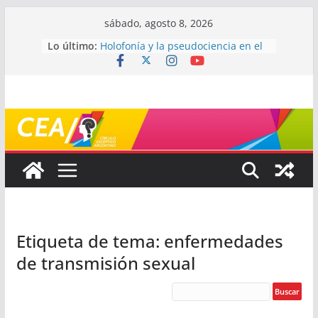
Saltar
sábado, agosto 8, 2026
al
Lo último:
Holofonía y la pseudociencia en el
contenido
audio
Navegando el laberinto de la
ciencia: ¿cómo buscar y entender
estudios científicos?
Mayéutica (o cómo debatir sin
terminar a los golpes)
Somos menos capaces de lo que
creemos
¿De qué signo sos?
Etiqueta de tema: enfermedades
de transmisión sexual