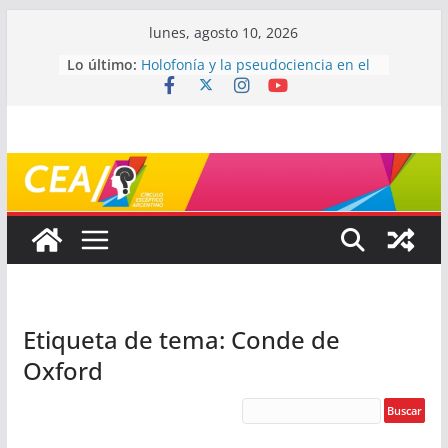
Saltar
lunes, agosto 10, 2026
al
Lo último:
Holofonía y la pseudociencia en el
contenido
audio
Navegando el laberinto de la
ciencia: ¿cómo buscar y entender
estudios científicos?
Mayéutica (o cómo debatir sin
terminar a los golpes)
Somos menos capaces de lo que
creemos
¿De qué signo sos?
Etiqueta de tema: Conde de
Oxford