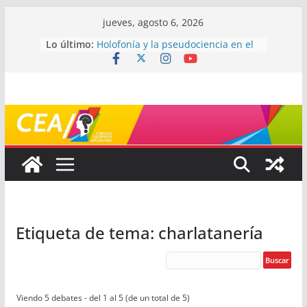
Saltar
jueves, agosto 6, 2026
al
Lo último:
Holofonía y la pseudociencia en el
contenido
audio
Navegando el laberinto de la
ciencia: ¿cómo buscar y entender
estudios científicos?
Mayéutica (o cómo debatir sin
terminar a los golpes)
Somos menos capaces de lo que
creemos
¿De qué signo sos?
Etiqueta de tema: charlatanería
Viendo 5 debates - del 1 al 5 (de un total de 5)