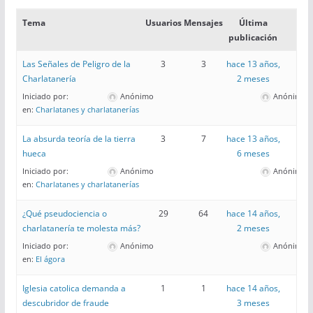
Tema
Usuarios
Mensajes
Última
publicación
Las Señales de Peligro de la
3
3
hace 13 años,
Charlatanería
2 meses
Iniciado por:
Anónimo
Anónimo
en:
Charlatanes y charlatanerías
La absurda teoría de la tierra
3
7
hace 13 años,
hueca
6 meses
Iniciado por:
Anónimo
Anónimo
en:
Charlatanes y charlatanerías
¿Qué pseudociencia o
29
64
hace 14 años,
charlatanería te molesta más?
2 meses
Iniciado por:
Anónimo
Anónimo
en:
El ágora
Iglesia catolica demanda a
1
1
hace 14 años,
descubridor de fraude
3 meses