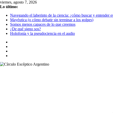
Saltar
viernes, agosto 7, 2026
al
Lo último:
contenido
Navegando el laberinto de la ciencia: ¿cómo buscar y entender es
Mayéutica (o cómo debatir sin terminar a los golpes)
Somos menos capaces de lo que creemos
¿De qué signo sos?
Holofonía y la pseudociencia en el audio