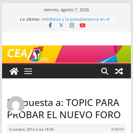
Saltar
viernes, agosto 7, 2026
al
Lo último:
Holofonía y la pseudociencia en el
contenido
audio
Navegando el laberinto de la
ciencia: ¿cómo buscar y entender
estudios científicos?
Mayéutica (o cómo debatir sin
terminar a los golpes)
Somos menos capaces de lo que
creemos
¿De qué signo sos?
Respuesta a: TOPIC PARA
PROBAR EL NUEVO FORO
6 octubre, 2012 a las 18:30
#38054