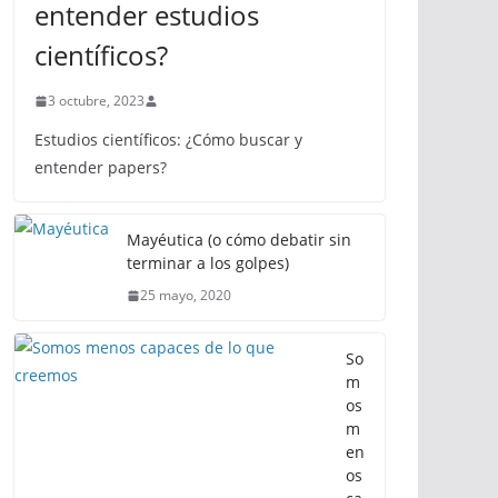
entender estudios
científicos?
3 octubre, 2023
Estudios científicos: ¿Cómo buscar y
entender papers?
Mayéutica (o cómo debatir sin
terminar a los golpes)
25 mayo, 2020
So
m
os
m
en
os