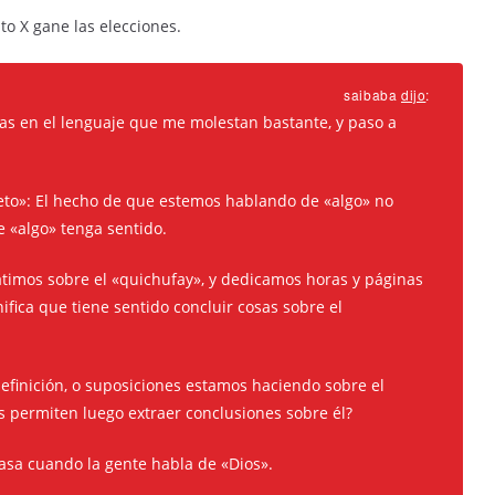
o X gane las elecciones.
saibaba
dijo
:
cias en el lenguaje que me molestan bastante, y paso a
ujeto»: El hecho de que estemos hablando de «algo» no
e «algo» tenga sentido.
atimos sobre el «quichufay», y dedicamos horas y páginas
nifica que tiene sentido concluir cosas sobre el
efinición, o suposiciones estamos haciendo sobre el
 permiten luego extraer conclusiones sobre él?
asa cuando la gente habla de «Dios».