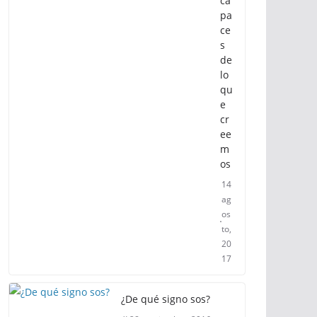
ca
pa
ce
s
de
lo
qu
e
cr
ee
m
os
14
ag
os
to,
20
17
¿De qué signo sos?