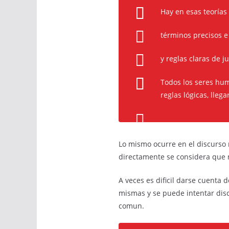
Hay en esas teorías
términos precisos e
y reglas claras de j
Todos los seres hum
reglas lógicas, lleg
Lo mismo ocurre en el discurso r
directamente se considera que n
A veces es dificil darse cuenta
mismas y se puede intentar discu
comun.