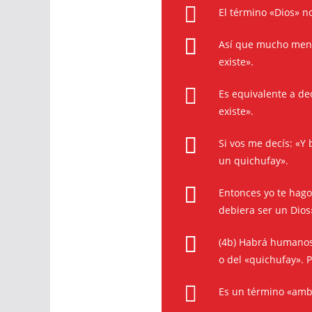
El término «Dios» no
Así que mucho meno
existe».
Es equivalente a de
existe».
Si vos me decís: «Y
un quichufay».
Entonces yo te hag
debiera ser un Dios
(4b) Habrá humanos 
o del «quichufay». P
Es un término «ambig