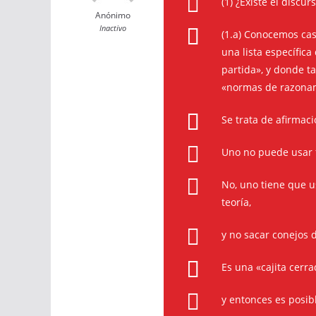
(1) ¿Existe el discur
Anónimo
Inactivo
(1.a) Conocemos cas
una lista específic
partida», y donde ta
«normas de razona
Se trata de afirmaci
Uno no puede usar f
No, uno tiene que u
teoría,
y no sacar conejos d
Es una «cajita cerra
y entonces es posibl