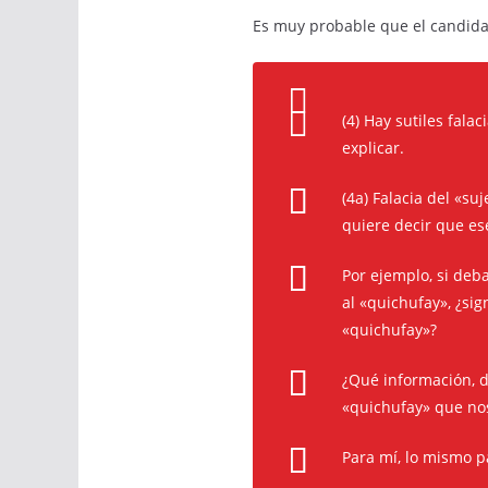
Es muy probable que el candidat
(4) Hay sutiles fala
explicar.
(4a) Falacia del «s
quiere decir que es
Por ejemplo, si deb
al «quichufay», ¿sig
«quichufay»?
¿Qué información, d
«quichufay» que nos
Para mí, lo mismo p