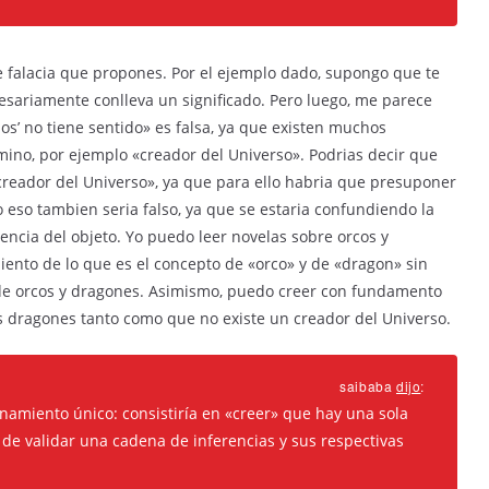
de falacia que propones. Por el ejemplo dado, supongo que te
esariamente conlleva un significado. Pero luego, me parece
ios’ no tiene sentido» es falsa, ya que existen muchos
rmino, por ejemplo «creador del Universo». Podrias decir que
creador del Universo», ya que para ello habria que presuponer
 eso tambien seria falso, ya que se estaria confundiendo la
stencia del objeto. Yo puedo leer novelas sobre orcos y
ento de lo que es el concepto de «orco» y de «dragon» sin
a de orcos y dragones. Asimismo, puedo creer con fundamento
los dragones tanto como que no existe un creador del Universo.
saibaba
dijo
:
onamiento único: consistiría en «creer» que hay una sola
 de validar una cadena de inferencias y sus respectivas