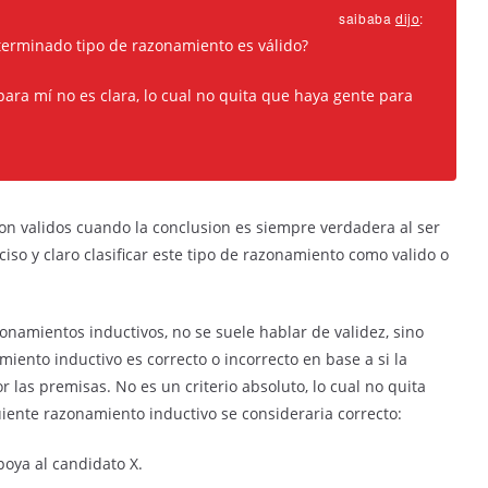
saibaba
dijo
:
terminado tipo de razonamiento es válido?
para mí no es clara, lo cual no quita que haya gente para
n validos cuando la conclusion es siempre verdadera al ser
iso y claro clasificar este tipo de razonamiento como valido o
onamientos inductivos, no se suele hablar de validez, sino
iento inductivo es correcto o incorrecto en base a si la
 las premisas. No es un criterio absoluto, lo cual no quita
guiente razonamiento inductivo se consideraria correcto:
poya al candidato X.