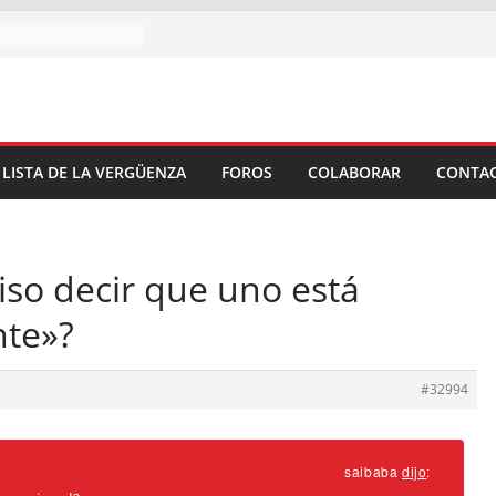
 LISTA DE LA VERGÜENZA
FOROS
COLABORAR
CONTA
iso decir que uno está
nte»?
#32994
saibaba
dijo
: