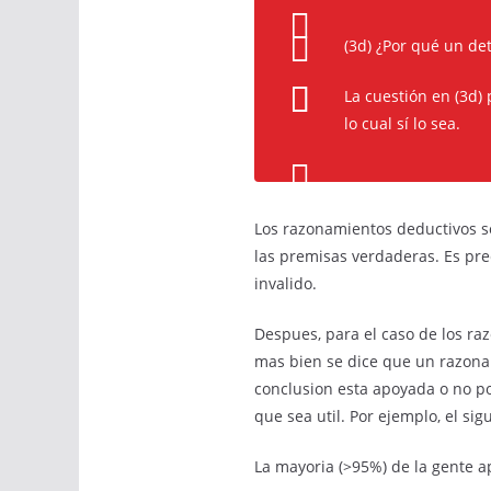
(3d) ¿Por qué un de
La cuestión en (3d) 
lo cual sí lo sea.
Los razonamientos deductivos so
las premisas verdaderas. Es prec
invalido.
Despues, para el caso de los raz
mas bien se dice que un razonam
conclusion esta apoyada o no por
que sea util. Por ejemplo, el si
La mayoria (>95%) de la gente a