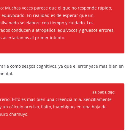
uro: Muchas veces parece que el que no responde rápido,
tá equivocado. En realidad es de esperar que un
ilvanado se elabore con tiempo y cuidado. Los
dos conducen a atropellos, equívocos y gruesos errores.
os acertaríamos al primer intento.
raria como sesgos cognitivos, ya que el error yace mas bien en
mental.
saibaba
dijo
:
abrerío: Esto es más bien una creencia mía. Sencillamente
 un cálculo preciso, finito, inambiguo, en una hoja de
 puro chamuyo.