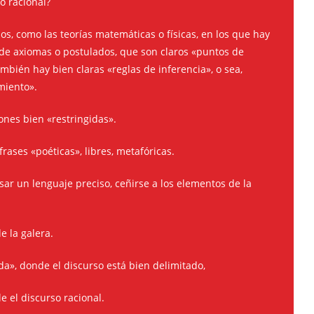
so racional?
os, como las teorías matemáticas o físicas, en los que hay
a de axiomas o postulados, que son claros «puntos de
mbién hay bien claras «reglas de inferencia», o sea,
miento».
ones bien «restringidas».
rases «poéticas», libres, metafóricas.
sar un lenguaje preciso, ceñirse a los elementos de la
e la galera.
da», donde el discurso está bien delimitado,
e el discurso racional.