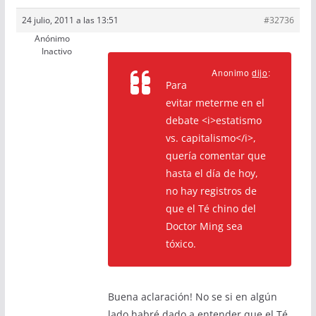
24 julio, 2011 a las 13:51
#32736
Anónimo
Inactivo
Anonimo
dijo
:
Para
evitar meterme en el
debate <i>estatismo
vs. capitalismo</i>,
quería comentar que
hasta el día de hoy,
no hay registros de
que el Té chino del
Doctor Ming sea
tóxico.
Buena aclaración! No se si en algún
lado habré dado a entender que el Té