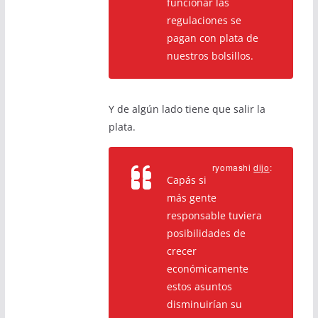
funcionar las
regulaciones se
pagan con plata de
nuestros bolsillos.
Y de algún lado tiene que salir la
plata.
ryomashi
dijo
:
Capás si
más gente
responsable tuviera
posibilidades de
crecer
económicamente
estos asuntos
disminuirían su