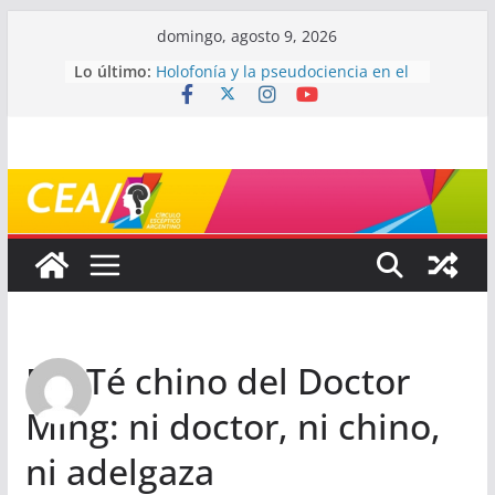
Saltar
domingo, agosto 9, 2026
al
Lo último:
Holofonía y la pseudociencia en el
contenido
audio
Navegando el laberinto de la
ciencia: ¿cómo buscar y entender
estudios científicos?
Mayéutica (o cómo debatir sin
terminar a los golpes)
Somos menos capaces de lo que
creemos
¿De qué signo sos?
Re: Té chino del Doctor
Ming: ni doctor, ni chino,
ni adelgaza