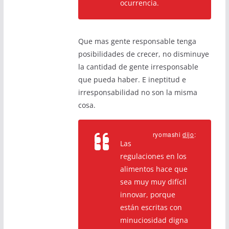
ocurrencia.
Que mas gente responsable tenga
posibilidades de crecer, no disminuye
la cantidad de gente irresponsable
que pueda haber. E ineptitud e
irresponsabilidad no son la misma
cosa.
ryomashi
dijo
:
Las
regulaciones en los
alimentos hace que
sea muy muy difícil
innovar, porque
están escritas con
minuciosidad digna