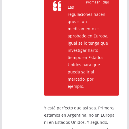
ryomashi
dijo
:
Las
regulaciones hacen
que, si un
medicamento es
aprobado en Europa,
igual se lo tenga que
investigar harto
tiempo en Estados
Unidos para que
pueda salir al
mercado, por
ejemplo.
Y está perfecto que así sea. Primero,
estamos en Argentina, no en Europa
ni en Estados Unidos. Y segundo,