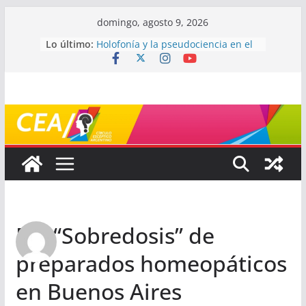
Saltar
domingo, agosto 9, 2026
al
Lo último:
Holofonía y la pseudociencia en el
contenido
audio
Navegando el laberinto de la
ciencia: ¿cómo buscar y entender
estudios científicos?
Mayéutica (o cómo debatir sin
terminar a los golpes)
Somos menos capaces de lo que
creemos
¿De qué signo sos?
Re: “Sobredosis” de
preparados homeopáticos
en Buenos Aires