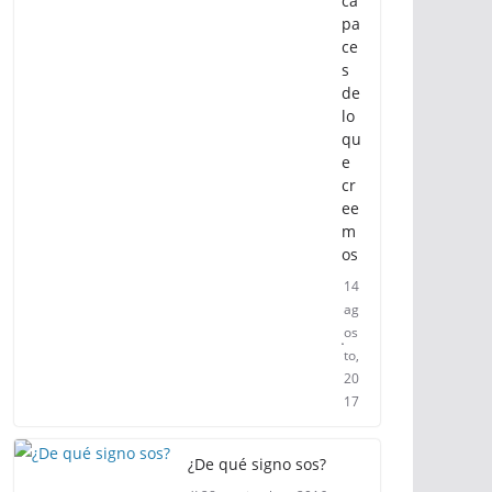
ca
pa
ce
s
de
lo
qu
e
cr
ee
m
os
14
ag
os
to,
20
17
¿De qué signo sos?