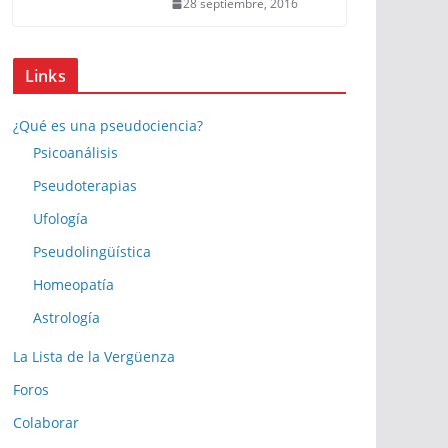
28 septiembre, 2016
Links
¿Qué es una pseudociencia?
Psicoanálisis
Pseudoterapias
Ufología
Pseudolingüística
Homeopatía
Astrología
La Lista de la Vergüenza
Foros
Colaborar