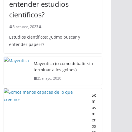
entender estudios
científicos?
3 octubre, 2023
Estudios científicos: ¿Cómo buscar y
entender papers?
Mayéutica (o cómo debatir sin
terminar a los golpes)
25 mayo, 2020
So
m
os
m
en
os