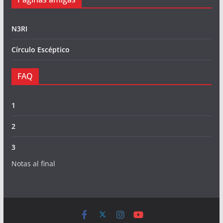
N3RI
Círculo Escéptico
FAQ
1
2
3
Notas al final