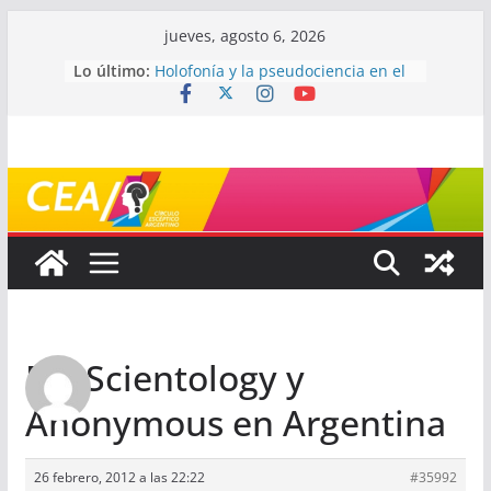
Saltar
jueves, agosto 6, 2026
al
Lo último:
Holofonía y la pseudociencia en el
contenido
audio
Navegando el laberinto de la
ciencia: ¿cómo buscar y entender
estudios científicos?
Mayéutica (o cómo debatir sin
terminar a los golpes)
Somos menos capaces de lo que
creemos
¿De qué signo sos?
Re: Scientology y
Anonymous en Argentina
26 febrero, 2012 a las 22:22
#35992