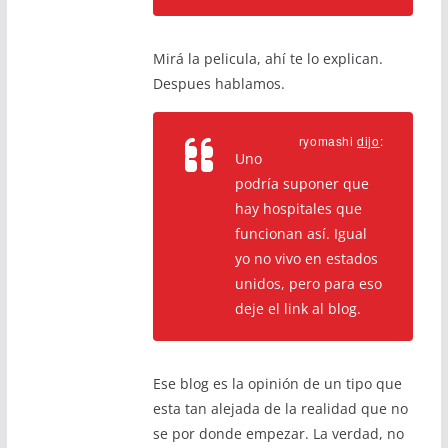
Mirá la pelicula, ahí te lo explican.
Despues hablamos.
ryomashi
dijo
:
Uno
podría suponer que
hay hospitales que
funcionan así. Igual
yo no vivo en estados
unidos, pero para eso
deje el link al blog.
Ese blog es la opinión de un tipo que
esta tan alejada de la realidad que no
se por donde empezar. La verdad, no