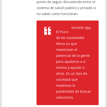
punto de seguir discutiendo entre el
sistema de salud publico y privado si
no sabes como funcionan.
ryomashi
dijo
:
El truco
de las sociedades
libres es que
maximizan el
potencial de la gente
para ayudarse a si
misma y ayudar a
otros. Es un tipo de
sociedad que
maximiza la
posibilidad de buscar
soluciones.