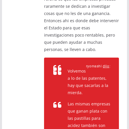
raramente se dedican a investigar
cosas que no les de una ganancia.
Entonces ahi es donde debe intervenir
el Estado para que esas
investigaciones poco rentables, pero
que pueden ayudar a muchas
personas, se lleven a cabo.
ryomashi
dijo
:
Volvemos
a lo de las patentes,
hay que sacarlas a la
mierda.
Las mismas empresas
que ganan plata con
las pastillas para
acidez también son