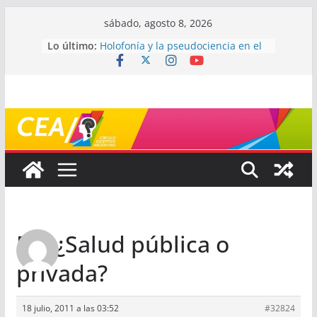
Saltar
sábado, agosto 8, 2026
al
Lo último:
Holofonía y la pseudociencia en el
contenido
audio
Navegando el laberinto de la
ciencia: ¿cómo buscar y entender
estudios científicos?
Mayéutica (o cómo debatir sin
terminar a los golpes)
Somos menos capaces de lo que
creemos
¿De qué signo sos?
Re: ¿Salud pública o
privada?
18 julio, 2011 a las 03:52
#32824