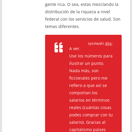
gente rica. O sea, estas mezclando la
distribución de la riqueza a nivel
federal con los servicios de salud. Son
temas diferentes.
ryomashi
dijo
:
A ver.
Use los números para
ilustrar un punto.
Nada más, son
ficcionales pero me
refiero a que así se
comportan los
salarios en términos
reales (cuántas cosas
podes comprar con tu
salario). Gracias al
capitalismo países