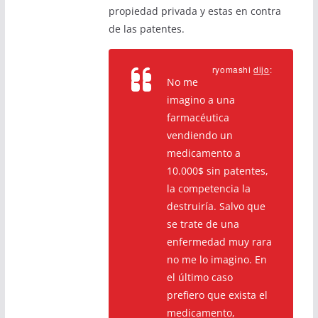
propiedad privada y estas en contra
de las patentes.
ryomashi
dijo
:
No me
imagino a una
farmacéutica
vendiendo un
medicamento a
10.000$ sin patentes,
la competencia la
destruiría. Salvo que
se trate de una
enfermedad muy rara
no me lo imagino. En
el último caso
prefiero que exista el
medicamento,