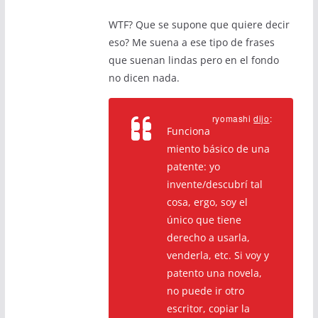
WTF? Que se supone que quiere decir
eso? Me suena a ese tipo de frases
que suenan lindas pero en el fondo
no dicen nada.
ryomashi
dijo
:
Funciona
miento básico de una
patente: yo
invente/descubrí tal
cosa, ergo, soy el
único que tiene
derecho a usarla,
venderla, etc. Si voy y
patento una novela,
no puede ir otro
escritor, copiar la