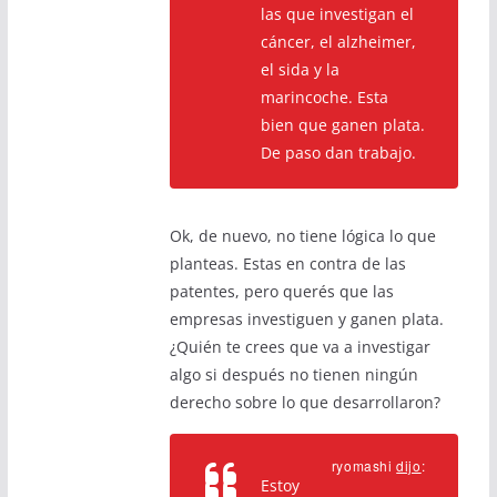
las que investigan el
cáncer, el alzheimer,
el sida y la
marincoche. Esta
bien que ganen plata.
De paso dan trabajo.
Ok, de nuevo, no tiene lógica lo que
planteas. Estas en contra de las
patentes, pero querés que las
empresas investiguen y ganen plata.
¿Quién te crees que va a investigar
algo si después no tienen ningún
derecho sobre lo que desarrollaron?
ryomashi
dijo
:
Estoy