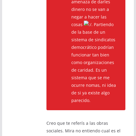
amenaza de darles
dinero no se van a
negar a hacer las
cosas
. Partiendo
de la base de un
sistema de sindicatos
democrático podrían
funcionar tan bien
como organizaciones
de caridad. Es un
sistema que se me
ocurre nomas, ni idea
de si ya existe algo
parecido.
Creo que te referís a las obras
sociales. Mira no entiendo cual es el