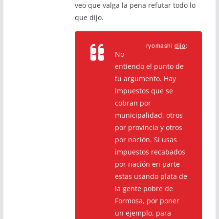
veo que valga la pena refutar todo lo
que dijo.
ryomashi
dijo
:
No
entiendo el punto de
tu argumento. Hay
impuestos que se
cobran por
municipalidad, otros
por provincia y otros
por nación. Si usas
impuestos recabados
por nación en parte
estas usando plata de
la gente pobre de
Formosa, por poner
un ejemplo, para