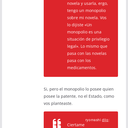
novela y usarla, ergo,
tengo un monopolio
sobre mi novela. Vos
lo dijiste «Un
monopolio es una
situación de privilegio
legal». Lo mismo que
pasa con las novelas
pasa con los
medicamentos.
Si, pero el monopolio lo posee quien
posee la patente, no el Estado, como
vos planteaste.
ryomashi
dijo
:
Ciertame