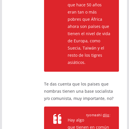
que hace 50 años
eran tan o más
pobres que África
ahora son países que
tienen el nivel de vida
de Europa, como
Suecia, Taiwán y el
resto de los tigres
asiáticos.
Te das cuenta que los paises que
nombras tienen una base socialista
y/o comunista, muy importante, no?
ryomashi
dijo
:
Hay algo
que tienen en común