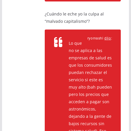
¿Cuándo le eche yo la culpa al
“malvado capitalismo”?
ryomashi
dijo
:
Lo que
no se aplica a las
empresas de salud es
que los consumidores
puedan rechazar el
servicio si este es
muy alto (bah pueden
pero los precios que
acceden a pagar son
astronómicos,
dejando a la gente de
bajos recursos sin
sistema salud). Eso