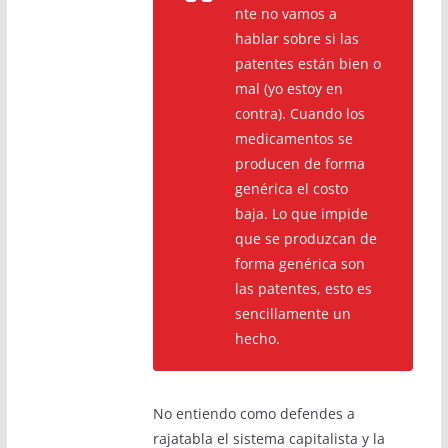
nte no vamos a
hablar sobre si las
patentes están bien o
mal (yo estoy en
contra). Cuando los
medicamentos se
producen de forma
genérica el costo
baja. Lo que impide
que se produzcan de
forma genérica son
las patentes, esto es
sencillamente un
hecho.
No entiendo como defendes a
rajatabla el sistema capitalista y la