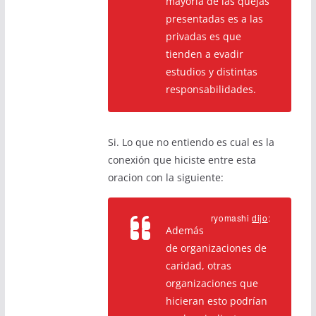
mayoría de las quejas
presentadas es a las
privadas es que
tienden a evadir
estudios y distintas
responsabilidades.
Si. Lo que no entiendo es cual es la
conexión que hiciste entre esta
oracion con la siguiente:
ryomashi
dijo
:
Además
de organizaciones de
caridad, otras
organizaciones que
hicieran esto podrían