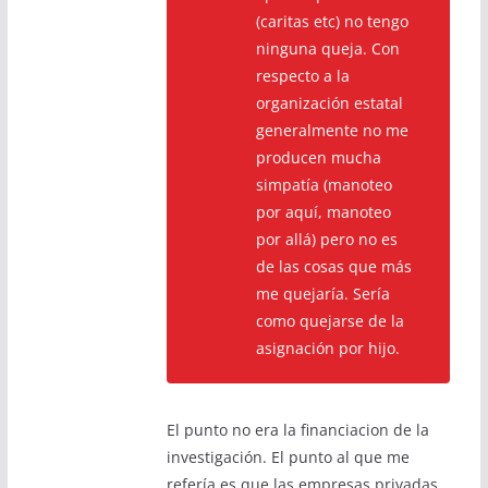
(caritas etc) no tengo
ninguna queja. Con
respecto a la
organización estatal
generalmente no me
producen mucha
simpatía (manoteo
por aquí, manoteo
por allá) pero no es
de las cosas que más
me quejaría. Sería
como quejarse de la
asignación por hijo.
El punto no era la financiacion de la
investigación. El punto al que me
refería es que las empresas privadas