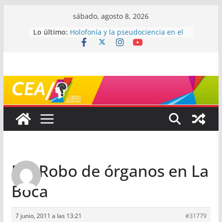
Saltar
sábado, agosto 8, 2026
al
Lo último:
Holofonía y la pseudociencia en el
contenido
audio
Navegando el laberinto de la
ciencia: ¿cómo buscar y entender
estudios científicos?
Mayéutica (o cómo debatir sin
terminar a los golpes)
Somos menos capaces de lo que
creemos
¿De qué signo sos?
Re: Robo de órganos en La
Boca
7 junio, 2011 a las 13:21
#31779