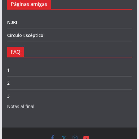
Páginas amigas
N3RI
Círculo Escéptico
FAQ
1
2
3
Notas al final