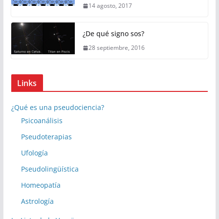
14 agosto, 2017
¿De qué signo sos?
28 septiembre, 2016
Links
¿Qué es una pseudociencia?
Psicoanálisis
Pseudoterapias
Ufología
Pseudolingüística
Homeopatía
Astrología