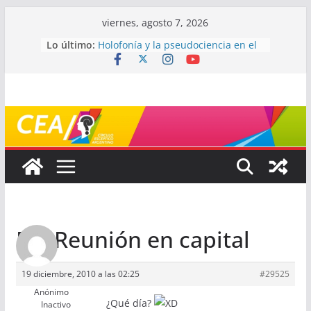
Saltar
viernes, agosto 7, 2026
al
Lo último:
Holofonía y la pseudociencia en el
contenido
audio
Navegando el laberinto de la
ciencia: ¿cómo buscar y entender
estudios científicos?
Mayéutica (o cómo debatir sin
terminar a los golpes)
Somos menos capaces de lo que
creemos
¿De qué signo sos?
Re: Reunión en capital
19 diciembre, 2010 a las 02:25
#29525
Anónimo
¿Qué día?
Inactivo