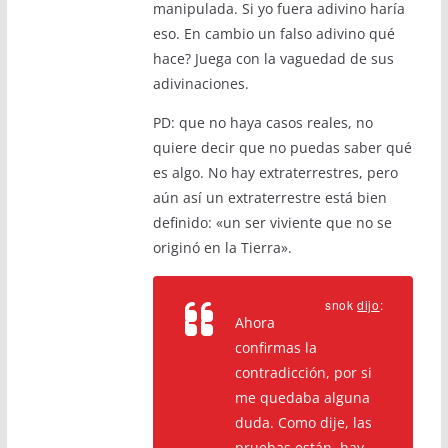
manipulada. Si yo fuera adivino haría
eso. En cambio un falso adivino qué
hace? Juega con la vaguedad de sus
adivinaciones.
PD: que no haya casos reales, no
quiere decir que no puedas saber qué
es algo. No hay extraterrestres, pero
aún así un extraterrestre está bien
definido: «un ser viviente que no se
originó en la Tierra».
snok
dijo
:
Ahora
confirmas la
contradicción, por si
me quedaba alguna
duda. Como dije, las
pruebas están, hay