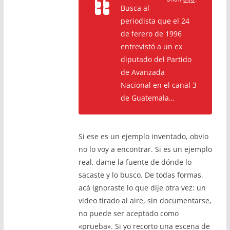
Busca al
periodista que el 24
de ferero de 1996
entrevistó a un ex
diputado del Partido
de Avanzada
Nacional en el canal 3
de Guatemala…
Si ese es un ejemplo inventado, obvio
no lo voy a encontrar. Si es un ejemplo
real, dame la fuente de dónde lo
sacaste y lo busco. De todas formas,
acá ignoraste lo que dije otra vez: un
video tirado al aire, sin documentarse,
no puede ser aceptado como
«prueba». Si yo recorto una escena de