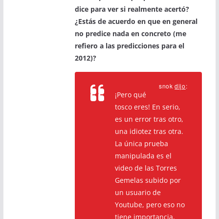
dice para ver si realmente acertó?
¿Estás de acuerdo en que en general
no predice nada en concreto (me
refiero a las predicciones para el
2012)?
snok
dijo
:
¡Pero qué
tosco eres! En serio,
es un error tras otro,
una idiotez tras otra.
La única prueba
manipulada es el
video de las Torres
Gemelas subido por
un usuario de
Youtube, pero eso no
tiene importancia,