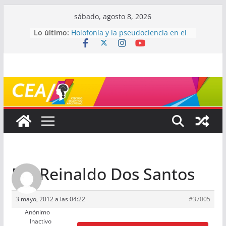
Saltar
sábado, agosto 8, 2026
al
Lo último:
Holofonía y la pseudociencia en el
contenido
audio
Navegando el laberinto de la
ciencia: ¿cómo buscar y entender
estudios científicos?
Mayéutica (o cómo debatir sin
terminar a los golpes)
Somos menos capaces de lo que
creemos
¿De qué signo sos?
Re: Reinaldo Dos Santos
3 mayo, 2012 a las 04:22
#37005
Anónimo
Inactivo