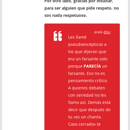
Por otro lado, gracias por insultar,
para ser alguien que pide respeto, no
sos nada respetuoso.
snok
dijo
:
Les llamé
pseudoescépticos a
los que dijeron que
era un farsante solo
porque
PARECÍA
un
farsante. Eso no es
pensamiento crítico.
A quienes debaten
con seriedad no les
llamo así. Demás está
decir que después de
tu «es un chanta.
Caso cerrado» te