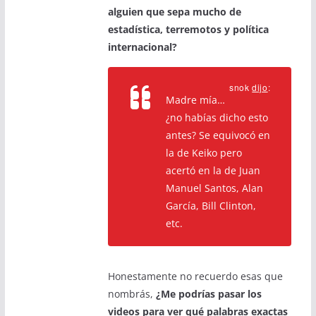
alguien que sepa mucho de
estadística, terremotos y política
internacional?
snok
dijo
:
Madre mía…
¿no habías dicho esto
antes? Se equivocó en
la de Keiko pero
acertó en la de Juan
Manuel Santos, Alan
García, Bill Clinton,
etc.
Honestamente no recuerdo esas que
nombrás,
¿Me podrías pasar los
videos para ver qué palabras exactas