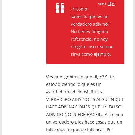
snok
dijo
:
¿Y cómo
sabes lo que es un
verdadero adivino?
No tienes ninguna
referencia, no hay
ningún caso real que
sirva como ejemplo.
Ves que ignorás lo que digo? Si te
estoy diciendo lo que es un
«verdadero adivino»!!!!! «UN
VERDADERO ADIVINO ES ALGUIEN QUE
HACE ADIVINACIONES QUE UN FALSO
ADIVINO NO PUEDE HACER». Así como
un verdadero Dios hace cosas que un
falso dios no puede falsificar. Por