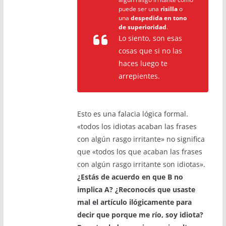
puede ser una
risilla
o
una
despedida en tono
de superioridad
.
Lo siento, son esas
cosas que si no las
haces luego te
arrepientes.
Esto es una falacia lógica formal.
«todos los idiotas acaban las frases
con algún rasgo irritante» no significa
que «todos los que acaban las frases
con algún rasgo irritante son idiotas».
¿Estás de acuerdo en que B no
implica A? ¿Reconocés que usaste
mal el artículo ilógicamente para
decir que porque me río, soy idiota?