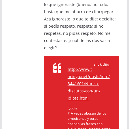
lo que ignoraste (bueno, no todo,
hasta que me aburra de citar/pegar.
Acá ignoraste lo que te dije: decidite:
si pedís respeto, respetá; si no
respetás, no pidas respeto. No me
contestaste, ¿cuál de las dos vas a
elegir?
snok
dijo
:
http://www.t
aringa.net/posts/info/
3441601/Nunca-
discutas-con-un-
idiota.html
Quote:
# A veces abusan de los
emoticones y otras
acaban las frases con
algún rasgo irritante como