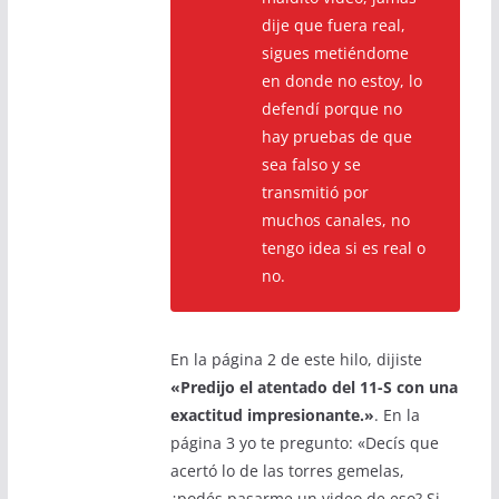
dije que fuera real,
sigues metiéndome
en donde no estoy, lo
defendí porque no
hay pruebas de que
sea falso y se
transmitió por
muchos canales, no
tengo idea si es real o
no.
En la página 2 de este hilo, dijiste
«Predijo el atentado del 11-S con una
exactitud impresionante.»
. En la
página 3 yo te pregunto: «Decís que
acertó lo de las torres gemelas,
¿podés pasarme un video de eso? Si